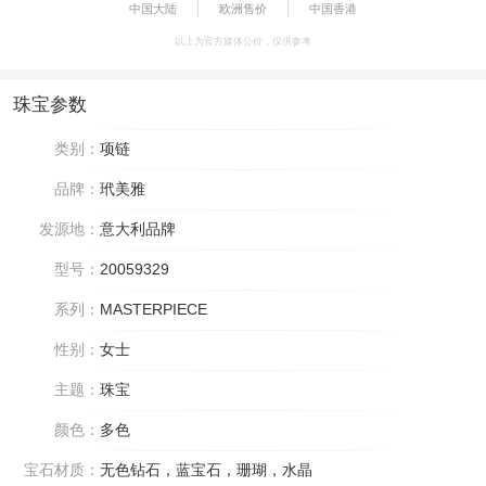
中国大陆
欧洲售价
中国香港
以上为官方媒体公价，仅供参考
珠宝参数
类别：
项链
品牌：
玳美雅
发源地：
意大利品牌
型号：
20059329
系列：
MASTERPIECE
性别：
女士
主题：
珠宝
颜色：
多色
宝石材质：
无色钻石，蓝宝石，珊瑚，水晶