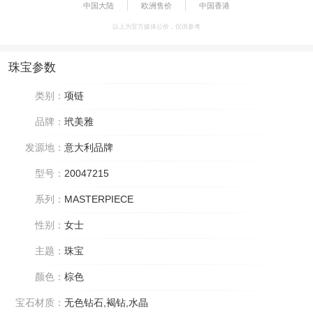
中国大陆
欧洲售价
中国香港
以上为官方媒体公价，仅供参考
珠宝参数
类别：
项链
品牌：
玳美雅
发源地：
意大利品牌
型号：
20047215
系列：
MASTERPIECE
性别：
女士
主题：
珠宝
颜色：
棕色
宝石材质：
无色钻石,褐钻,水晶