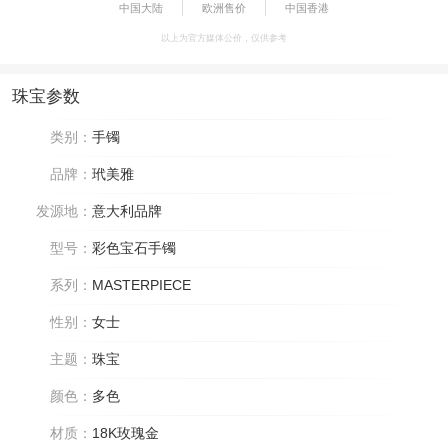
中国大陆
欧洲售价
中国香港
以上为官方媒体公价，仅供参考
珠宝参数
类别：
手镯
品牌：
玳美雅
发源地：
意大利品牌
型号：
彩色宝石手镯
系列：
MASTERPIECE
性别：
女士
主题：
珠宝
颜色：
多色
材质：
18K玫瑰金