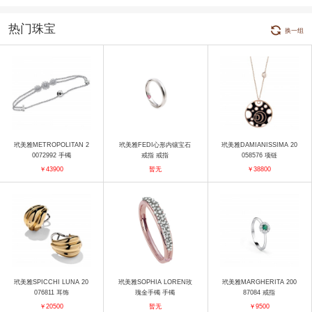
热门珠宝
换一组
玳美雅METROPOLITAN 2
玳美雅FEDI心形内镶宝石
玳美雅DAMIANISSIMA 20
0072992 手镯
戒指 戒指
058576 项链
￥43900
暂无
￥38800
玳美雅SPICCHI LUNA 20
玳美雅SOPHIA LOREN玫
玳美雅MARGHERITA 200
076811 耳饰
瑰金手镯 手镯
87084 戒指
￥20500
暂无
￥9500