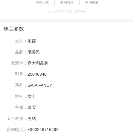
中国大陆
欧洲售价
中国香港
以上为官方媒体公价，仅供参考
珠宝参数
类别：
项链
品牌：
玳美雅
发源地：
意大利品牌
型号：
20046340
系列：
GAIA FANCY
性别：
女士
主题：
珠宝
宝石材质：
黑钻
官网电话：
+390246716499