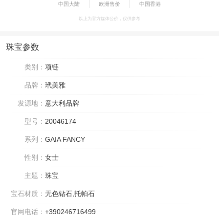
中国大陆
欧洲售价
中国香港
以上为官方媒体公价，仅供参考
珠宝参数
类别：
项链
品牌：
玳美雅
发源地：
意大利品牌
型号：
20046174
系列：
GAIA FANCY
性别：
女士
主题：
珠宝
宝石材质：
无色钻石,托帕石
官网电话：
+390246716499