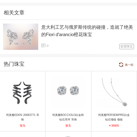
相关文章
意大利工艺与俄罗斯传统的碰撞，造就了绝美
的Fiori d’arancio橙花珠宝
0
欲望珠宝
热门珠宝
换一组
玳美雅EDEN 20063771 耳
玳美雅BOCCIOLO白金和
玳美雅PERSEMPRE白金
饰
钻石耳环 耳饰
钻石项链 项链
暂无
暂无
￥36900