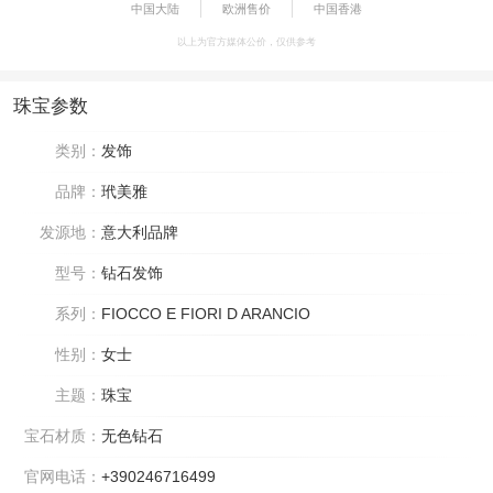
中国大陆
欧洲售价
中国香港
以上为官方媒体公价，仅供参考
珠宝参数
类别：
发饰
品牌：
玳美雅
发源地：
意大利品牌
型号：
钻石发饰
系列：
FIOCCO E FIORI D ARANCIO
性别：
女士
主题：
珠宝
宝石材质：
无色钻石
官网电话：
+390246716499