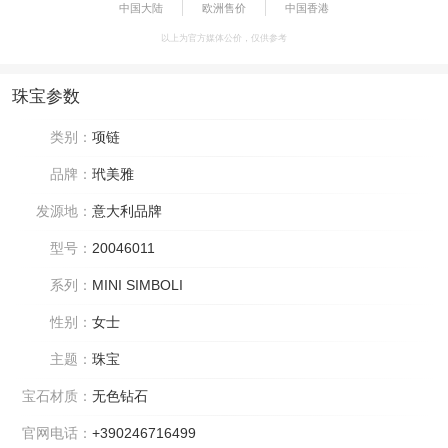
中国大陆
欧洲售价
中国香港
以上为官方媒体公价，仅供参考
珠宝参数
类别：
项链
品牌：
玳美雅
发源地：
意大利品牌
型号：
20046011
系列：
MINI SIMBOLI
性别：
女士
主题：
珠宝
宝石材质：
无色钻石
官网电话：
+390246716499