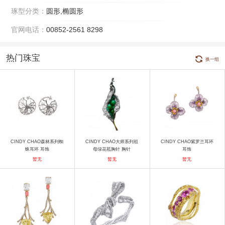
琢型分类：
圆形,椭圆形
官网电话：
00852-2561 8298
热门珠宝
换一组
CINDY CHAO森林系列蜘
CINDY CHAO大师系列祖
CINDY CHAO紫罗兰耳环
蛛耳环 耳饰
母绿花苞胸针 胸针
耳饰
暂无
暂无
暂无