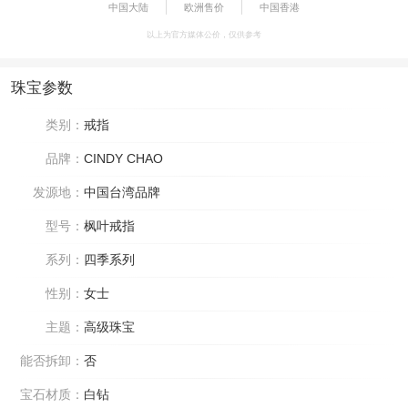
中国大陆
欧洲售价
中国香港
以上为官方媒体公价，仅供参考
珠宝参数
类别：
戒指
品牌：
CINDY CHAO
发源地：
中国台湾品牌
型号：
枫叶戒指
系列：
四季系列
性别：
女士
主题：
高级珠宝
能否拆卸：
否
宝石材质：
白钻