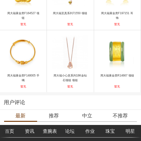
周大福黄金类F164527 项
周大福至真系列71550 项链
周大福黄金类F197151 耳
链
饰
暂无
暂无
暂无
周大福黄金类F148005 手
周大福小心意系列18K金钻
周大福黄金类R14667 项链
镯
石项链 项链
暂无
暂无
暂无
用户评论
最新
推荐
中立
不推荐
首页
资讯
查腕表
论坛
作业
珠宝
明星