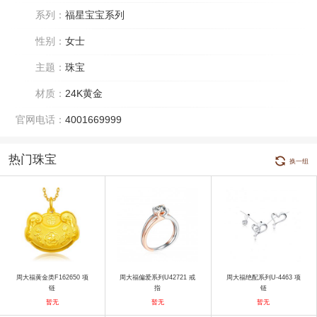
系列：
福星宝宝系列
性别：
女士
主题：
珠宝
材质：
24K黄金
官网电话：
4001669999
热门珠宝
换一组
周大福黄金类F162650 项
周大福偏爱系列U42721 戒
周大福绝配系列U-4463 项
链
指
链
暂无
暂无
暂无