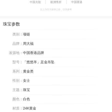
中国大陆
欧洲售价
中国香港
以上为官方媒体公价，仅供参考
珠宝参数
类别：
项链
品牌：
周大福
发源地：
中国香港品牌
型号：
「悠悠羊」足金吊坠
系列：
黄金类
性别：
女士
主题：
珠宝
颜色：
白色
材质：
24K黄金