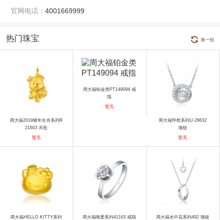
官网电话：
4001669999
热门珠宝
换一组
周大福铂金类PT149094 戒
指
暂无
周大福2019猪年生肖系列R
周大福怦然系列U-28632
21603 吊坠
项链
暂无
暂无
周大福HELLO KITTY系列
周大福唯爱系列41163 戒指
周大福水中花系列492 项链