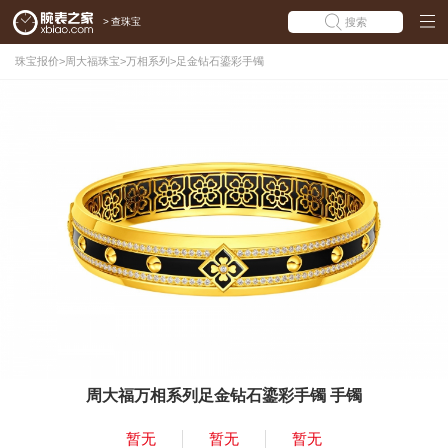
>
查珠宝
搜索
珠宝报价
>
周大福珠宝
>
万相系列
>
足金钻石鎏彩手镯
周大福万相系列足金钻石鎏彩手镯 手镯
暂无
暂无
暂无