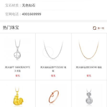
宝石材质：
无色钻石
官网电话：
4001669999
热门珠宝
换一组
周大福PT G&W系列CP71
周大福铂金类PT152162 项
周大福K金类E104746 项链
3 吊坠
链
暂无
暂无
暂无