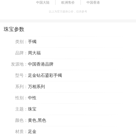
中国大陆
欧洲售价
中国香港
以上为官方媒体公价，仅供参考
珠宝参数
类别：
手镯
品牌：
周大福
发源地：
中国香港品牌
型号：
足金钻石鎏彩手镯
系列：
万相系列
性别：
中性
主题：
珠宝
颜色：
黄色,黑色
材质：
足金