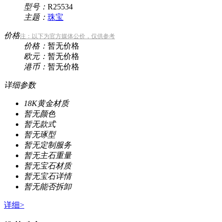
型号：
R25534
主题：
珠宝
价格
注：以下为官方媒体公价，仅供参考
价格：
暂无价格
欧元：
暂无价格
港币：
暂无价格
详细参数
18K黄金
材质
暂无
颜色
暂无
款式
暂无
琢型
暂无
定制服务
暂无
主石重量
暂无
宝石材质
暂无
宝石详情
暂无
能否拆卸
详细>