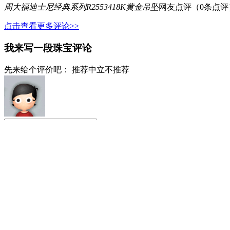
周大福迪士尼经典系列R2553418K黄金吊坠
网友点评（
0
条点评
点击查看更多评论>>
我来写一段珠宝评论
先来给个评价吧：
推荐
中立
不推荐
请输入点评内容，不少于10个汉字
详细的观点和态度会让您获得更多网友的
！
提交评论
同品牌产品排行榜
1
周大福 F-214040 戒指
2
周大福 足金钻石鎏彩项链 项链