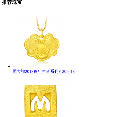
推荐珠宝
周大福2018狗年生肖系列F-205613