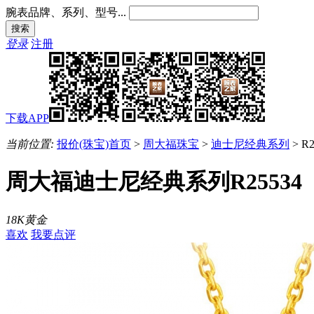
腕表品牌、系列、型号...
登录
注册
下载APP
当前位置:
报价(珠宝)首页
>
周大福珠宝
>
迪士尼经典系列
>
R2
周大福迪士尼经典系列R25534
18K黄金
喜欢
我要点评