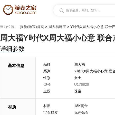
腕表品牌、系列、型号...
当前位置:
报价(珠宝)首页
>
周大福珠宝
>
Y时代X周大福小心意 联合
周大福Y时代X周大福小心意 联合产品
详细参数
品牌
周大福
基本信息
系列
Y时代X周大福小心意 联
性别
女士
型号
U176829
主题
珠宝
材质
18K黄金
材质
宝石材质
无色钻石