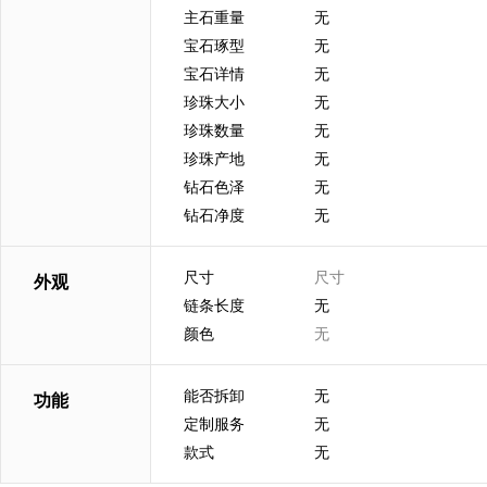
主石重量
无
宝石琢型
无
宝石详情
无
珍珠大小
无
珍珠数量
无
珍珠产地
无
钻石色泽
无
钻石净度
无
尺寸
尺寸
外观
链条长度
无
颜色
无
能否拆卸
无
功能
定制服务
无
款式
无