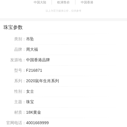
中国大陆
欧洲售价
中国香港
以上为官方媒体公价，仅供参考
珠宝参数
类别：
吊坠
品牌：
周大福
发源地：
中国香港品牌
型号：
F216871
系列：
2020鼠年生肖系列
性别：
女士
主题：
珠宝
材质：
18K黄金
官网电话：
4001669999