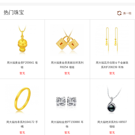
热门珠宝
换一组
周大福黄金类F200641 项
周大福黄金类美丽吉祥系列
周大福花月佳期＆千金嫁装
链
R8254 项链
系列F208239 耳饰
暂无
暂无
暂无
周大福传承系列194172 手
周大福铂金类PT150880 耳
周大福绝泽系列U-68507
镯
饰
项链
暂无
暂无
暂无