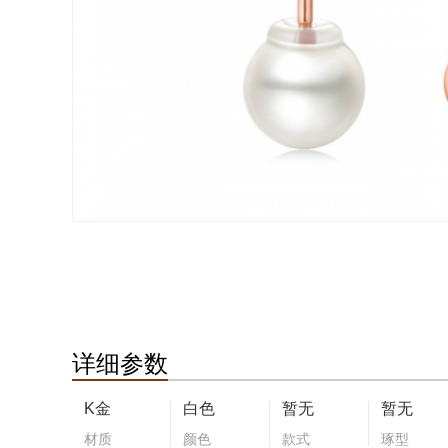
详细参数
K金
白色
暂无
暂无
材质
颜色
款式
琢型