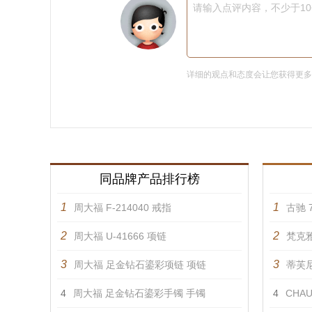
请输入点评内容，不少于1
详细的观点和态度会让您获得更
同品牌产品排行榜
1
1
周大福 F-214040 戒指
古驰 7
2
2
周大福 U-41666 项链
梵克雅
3
3
周大福 足金钻石鎏彩项链 项链
蒂芙尼 
4
周大福 足金钻石鎏彩手镯 手镯
4
CHAU