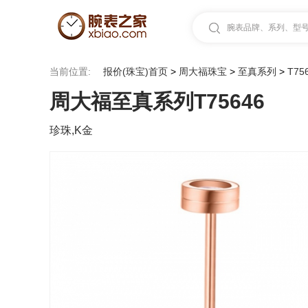
腕表品牌、系列、型号.
当前位置:
报价(珠宝)首页
>
周大福珠宝
>
至真系列
>
T75
周大福至真系列T75646
珍珠,K金