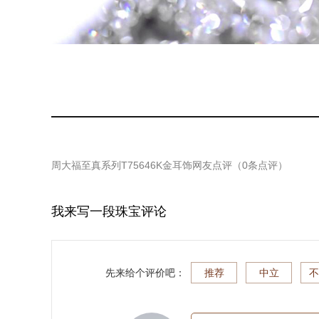
周大福至真系列T75646K金耳饰
网友点评（
0
条点评）
我来写一段珠宝评论
先来给个评价吧：
推荐
中立
不