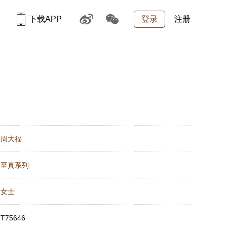
下载APP
登录
注册
：
周大福
：
至真系列
：
女士
：
T75646