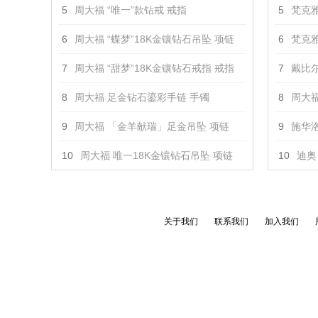
5
周大福 “唯一”款钻戒 戒指
5
梵克雅
6
周大福 “蝶梦”18K金镶钻石吊坠 项链
6
梵克雅
7
周大福 “甜梦”18K金镶钻石戒指 戒指
7
戴比尔
8
周大福 足金钻石鎏彩手链 手镯
8
周大福
9
周大福 「金羊献瑞」足金吊坠 项链
9
施华洛
10
周大福 唯一18K金镶钻石吊坠 项链
10
迪奥 
关于我们
联系我们
加入我们