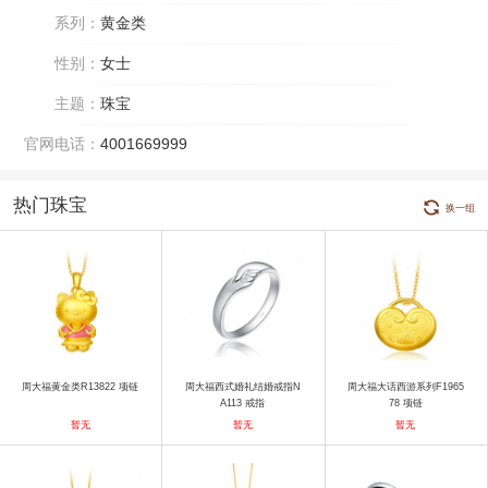
系列：
黄金类
性别：
女士
主题：
珠宝
官网电话：
4001669999
热门珠宝
换一组
周大福黄金类R13822 项链
周大福西式婚礼结婚戒指N
周大福大话西游系列F1965
A113 戒指
78 项链
暂无
暂无
暂无