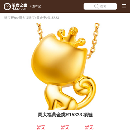
>
查珠宝
搜索
珠宝报价
>
周大福珠宝
>
黄金类
>
R15333
周大福黄金类R15333 项链
暂无
暂无
暂无