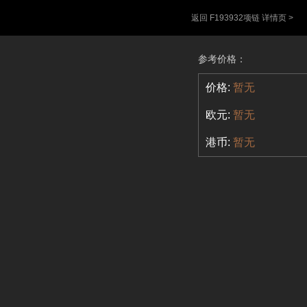
返回 F193932项链 详情页 >
参考价格：
价格:
暂无
欧元:
暂无
港币:
暂无