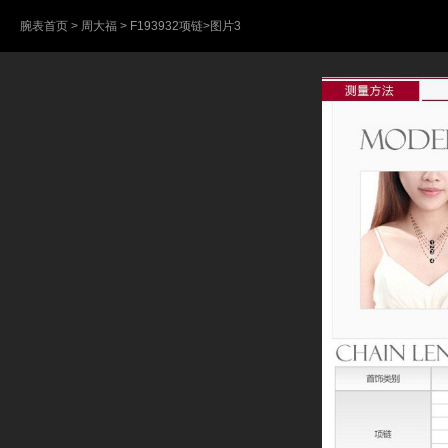
腕表首页
>
周大福
>
F193932项链
>图片3