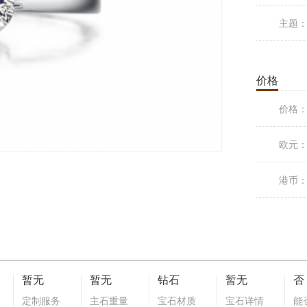
主题
价格
价格
欧元
港币
暂无
暂无
钻石
暂无
否
定制服务
主石重量
宝石材质
宝石详情
能