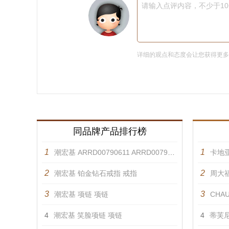
请输入点评内容，不少于1
详细的观点和态度会让您获得更
同品牌产品排行榜
1
1
潮宏基 ARRD00790611 ARRD00790621 戒指
卡地亚
2
2
潮宏基 铂金钻石戒指 戒指
周大福
3
3
潮宏基 项链 项链
CHAU
4
潮宏基 笑脸项链 项链
4
蒂芙尼