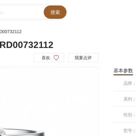
..
D00732112
00732112
喜欢
我要点评
基本参数
品牌
系列
性别
型号