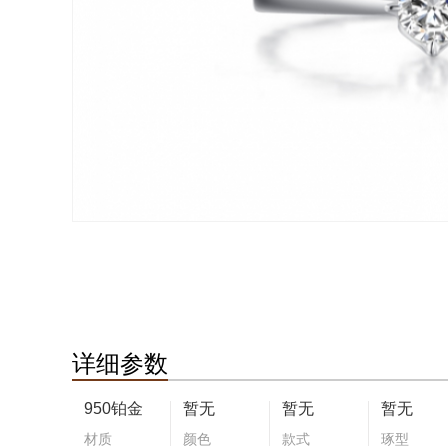
详细参数
950铂金
暂无
暂无
暂无
材质
颜色
款式
琢型