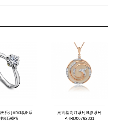
庆系列皇室印象系
潮宏基高订系列凤影系列
列钻石戒指
AHRD00762331