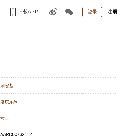
下载APP
登录
注册
：
潮宏基
：
婚庆系列
：
女士
：
AARD00732112