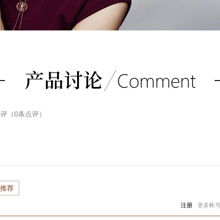
点评（
0
条点评）
推荐
注册
更多帐