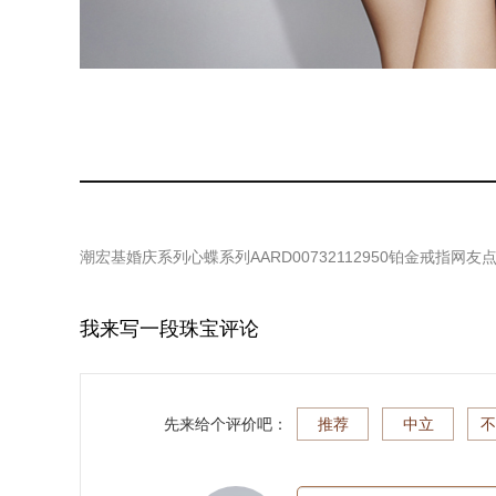
潮宏基婚庆系列心蝶系列AARD00732112950铂金戒指
网友
我来写一段珠宝评论
先来给个评价吧：
推荐
中立
不