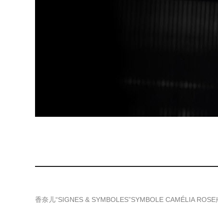
香奈儿“SIGNES & SYMBOLES”SYMBOLE CAMÉLIA R