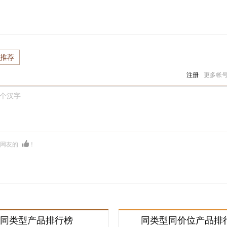
推荐
注册
更多帐
0个汉字
多网友的
！
同类型产品排行榜
同类型同价位产品排