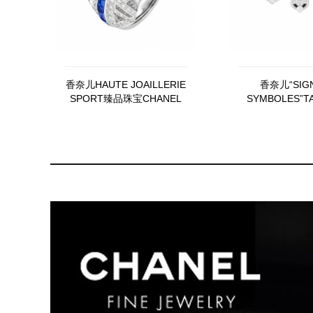
香奈儿HAUTE JOAILLERIE
香奈儿“SIGN
SPORT臻品珠宝CHANEL
SYMBOLES”T
PRINT CHANEL PRINT戒指
GRAPHIQ