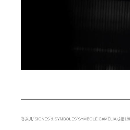
香奈儿“SIGNES & SYMBOLES”SYMBOLE CAMÉLIA戒指