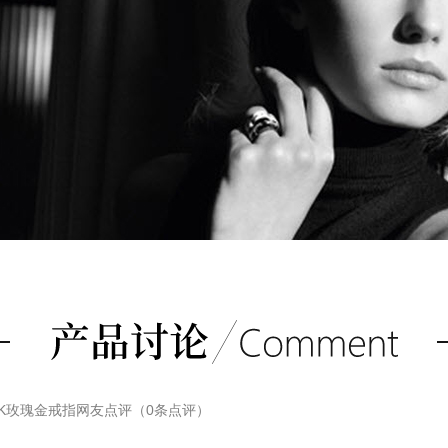
18K玫瑰金戒指
网友点评（
0
条点评）