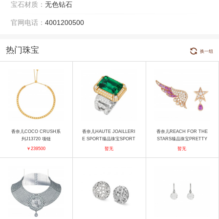
宝石材质：
无色钻石
官网电话：
4001200500
热门珠宝
换一组
香奈儿COCO CRUSH系
香奈儿HAUTE JOAILLERI
香奈儿REACH FOR THE
列J13720 项链
E SPORT臻品珠宝SPORT
STARS臻品珠宝PRETTY
Y 5 SPORTY 5戒指 戒指
WINGS SAPPHIRE耳环
￥239500
暂无
暂无
耳饰