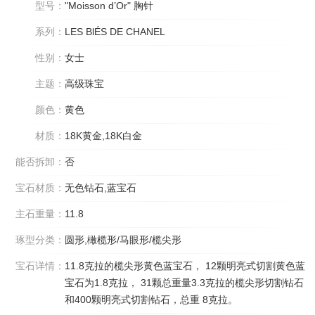
型号：
"Moisson d’Or" 胸针
系列：
LES BlÉS DE CHANEL
性别：
女士
主题：
高级珠宝
颜色：
黄色
材质：
18K黄金,18K白金
能否拆卸：
否
宝石材质：
无色钻石,蓝宝石
主石重量：
11.8
琢型分类：
圆形,橄榄形/马眼形/榄尖形
宝石详情：
11.8克拉的榄尖形黄色蓝宝石， 12颗明亮式切割黄色蓝
宝石为1.8克拉， 31颗总重量3.3克拉的榄尖形切割钻石
和400颗明亮式切割钻石，总重 8克拉。