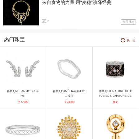
来自食物的力量 用“麦穗”演绎经典
0
今日视点
热门珠宝
换一组
香奈儿RUBAN J11143 耳
香奈儿CAMÉLIA系列J321
香奈儿SIGNATURE DE C
饰
1 戒指
HANEL SIGNATURE DE
NACRE"Signature de Nac
￥77900
￥23900
暂无
re"铐式手镯 手镯