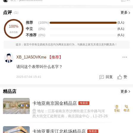
点评
更多
（
1
）
推荐
(100%)
(1人)
100%
中立
(0%)
(0人)
推荐指数
不推荐
(0%)
(0人)
提示：留言中所有交易相关信息均为网友自发行为，与腕表之家无关请注意判断真伪！
XB_1JA5OVKme
【推荐】
请问这个表带叫什么名字？
回复
赞
2025-07-04 15:41
精品店
更多
卡地亚南京国金精品店
专卖店
电话
地址：江苏省南京市沙洲街道江东中路与河
导航
西大街交汇处附近南，南京国金中心，L1-25-26
室
卡地亚重庆江北机场精品店
专卖店