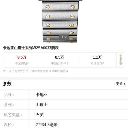
1
/
2
卡地亚山度士系列W2SA0033腕表
查
8.5万
8.5万
1.1万
看
全
中国内地¥
中国香港HK$
欧洲售价€
部
注：以上为官方公价，最终售价请咨询当地经销店铺
参数
更多
品牌：
卡地亚
系列：
山度士
机芯类型：
石英
表径：
27*34.5毫米