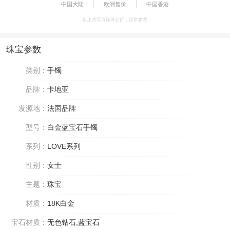
中国大陆
欧洲售价
中国香港
以上为官方媒体公价，仅供参考
珠宝参数
类别：
手镯
品牌：
卡地亚
发源地：
法国品牌
型号：
白金蓝宝石手镯
系列：
LOVE系列
性别：
女士
主题：
珠宝
材质：
18K白金
宝石材质：
无色钻石,蓝宝石