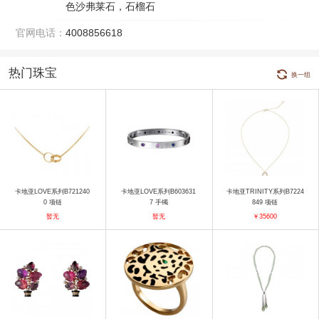
色沙弗莱石，石榴石
官网电话：
4008856618
热门珠宝
换一组
卡地亚LOVE系列B721240
卡地亚LOVE系列B603631
卡地亚TRINITY系列B7224
0 项链
7 手镯
849 项链
暂无
暂无
￥35600