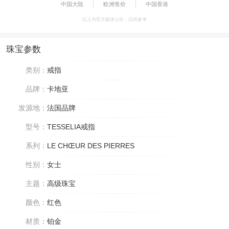
中国大陆
欧洲售价
中国香港
以上为官方媒体公价，仅供参考
珠宝参数
类别：
戒指
品牌：
卡地亚
发源地：
法国品牌
型号：
TESSELIA戒指
系列：
LE CHŒUR DES PIERRES
性别：
女士
主题：
高级珠宝
颜色：
红色
材质：
铂金