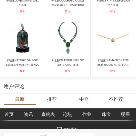
卡地亚LOVE系列N671081
卡地亚COLORATURA高级
卡地亚TRINITY系列B6050
7 手镯
珠宝系列CHROMAPHONI
217 手镯
A项链 项链
暂无
暂无
暂无
卡地亚NATURE SAUVAG
卡地亚EN ÉQUILIBRE SC
卡地亚DIAMANTS LÉGE
E高级珠宝MALUKU装饰器
ORTEA项链 项链
RS系列DIAMANTS LÉGE
物 胸针
RS B7215500 项链
暂无
暂无
暂无
用户评论
最新
推荐
中立
不推荐
首页
资讯
查腕表
论坛
作业
珠宝
明星
去电脑版