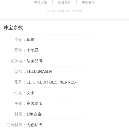
中国大陆
欧洲售价
中国香港
以上为官方媒体公价，仅供参考
珠宝参数
类别：
耳饰
品牌：
卡地亚
发源地：
法国品牌
型号：
TELLURA耳环
系列：
LE CHŒUR DES PIERRES
性别：
女士
主题：
高级珠宝
材质：
18K白金
宝石材质：
无色钻石