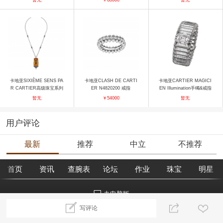
卡地亚SIXIÈME SENS PA
卡地亚CLASH DE CARTI
卡地亚CARTIER MAGICI
R CARTIER高级珠宝系列
ER N4820200 戒指
EN Illumination手镯&戒指
Panthère Illusionniste项链
手镯
暂无
￥54000
暂无
项链
用户评论
最新
推荐
中立
不推荐
首页
资讯
查腕表
论坛
作业
珠宝
明星
去电脑版
写评论
©2018腕表之家 m.xbiao.com