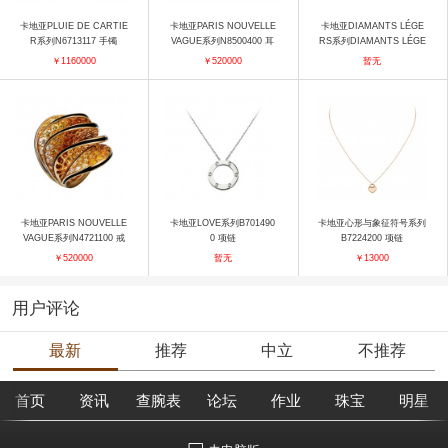
卡地亚PLUIE DE CARTIE
卡地亚PARIS NOUVELLE
卡地亚DIAMANTS LÉGE
R系列N6713117 手镯
VAGUE系列N8500400 耳
RS系列DIAMANTS LÉGE
饰
RS B7215000 项链
￥1160000
￥520000
暂无
卡地亚PARIS NOUVELLE
卡地亚LOVE系列B701490
卡地亚心形与象征符号系列
VAGUE系列N4721100 戒
0 项链
B7224200 项链
指
￥520000
暂无
￥13000
用户评论
最新
推荐
中立
不推荐
首页
资讯
查腕表
论坛
作业
珠宝
明星