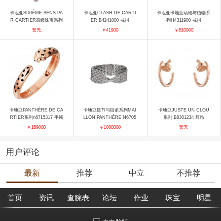
卡地亚SIXIÈME SENS PA
卡地亚CLASH DE CARTI
卡地亚卡地亚动物与植物系
R CARTIER高级珠宝系列
ER B4241000 戒指
列H4311900 戒指
SHARKARA 项链 项链
暂无
￥41900
￥610000
卡地亚PANTHÈRE DE CA
卡地亚链节与链条系列MAI
卡地亚JUSTE UN CLOU
RTIER系列n6715317 手镯
LLON PANTHÈRE N6705
系列 B8301234 耳饰
717 手镯
￥169000
￥1080000
暂无
用户评论
最新
推荐
中立
不推荐
首页
资讯
查腕表
论坛
作业
珠宝
明星