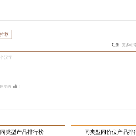
推荐
注册
更多帐
0个汉字
多网友的
！
同类型产品排行榜
同类型同价位产品排