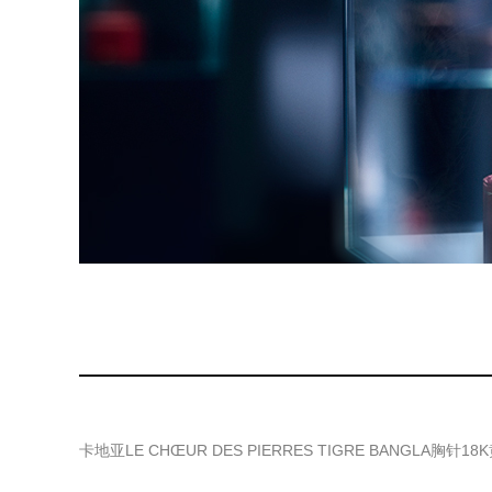
卡地亚LE CHŒUR DES PIERRES TIGRE BANGLA胸针1