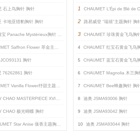
1
 石上鸟胸针 胸针
CHAUMET L’Épi de Blé de Chaumet
2
亚 卡地亚猎豹胸针 胸针
路易威登 “瑞禧”主题胸针 胸
3
 Panache Mystérieux胸针 胸针
CHAUMET 珍珠黄金飞鸟胸
ET Saffron Flower 萃金主题胸针2 胸针
4
CHAUMET 红宝石黄金飞鸟
JCO93131 胸针
5
CHAUMET 蓝宝石黄金飞鸟
76262861 胸针
6
CHAUMET Magnolia 木兰
ET Vanilla Flower纾甜主题胸针 胸针
7
CHAUMET Bee蜂趣胸针 胸
 CHAO MASTERPIECE XVI金黄羽饰 胸针
8
迪奥 JSMA93006 胸针
DY CHAO 极光蝴蝶 胸针
9
迪奥 JSMA93042 胸针
UMET Star Anise 蘹香主题胸针 胸针
10
迪奥 JSMA93044 胸针