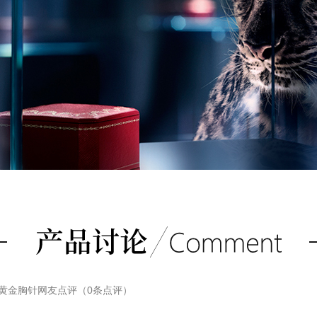
8K黄金胸针
网友点评（
0
条点评）