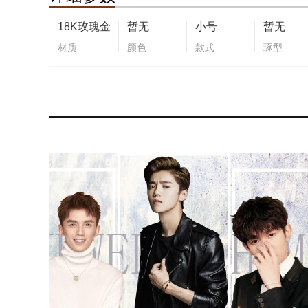
18K玫瑰金
暂无
小号
暂无
材质
颜色
款式
琢型