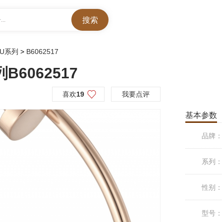
..
OU系列
>
B6062517
B6062517
喜欢
19
我要点评
基本参数
品牌
系列
性别
型号