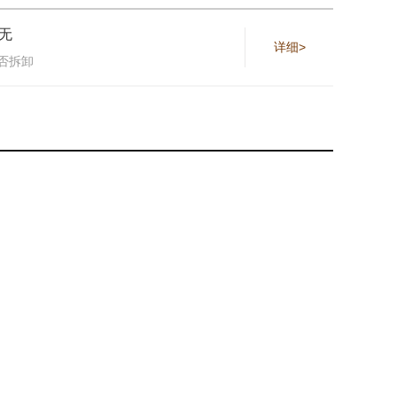
无
详细>
否拆卸