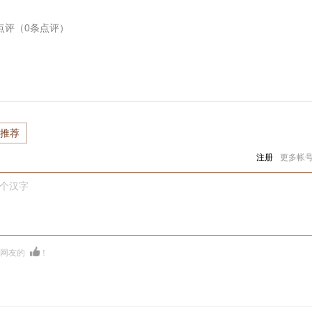
点评（
0
条点评）
推荐
注册
更多帐
0个汉字
多网友的
！