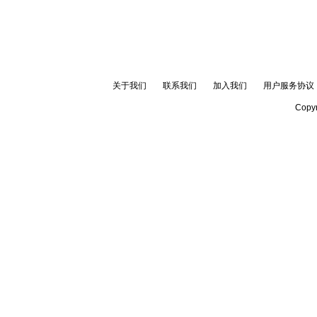
关于我们
联系我们
加入我们
用户服务协议
Copyr