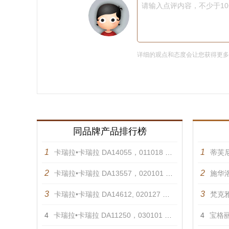
请输入点评内容，不少于1
详细的观点和态度会让您获得更
同品牌产品排行榜
1
1
卡瑞拉•卡瑞拉 DA14055，011018 项链
蒂芙
2
2
卡瑞拉•卡瑞拉 DA13557，020101 戒指
施华洛
3
3
卡瑞拉•卡瑞拉 DA14612, 020127 手镯
梵克雅
4
卡瑞拉•卡瑞拉 DA11250，030101 耳饰
4
宝格丽 