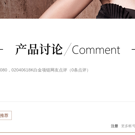
3080，02040618K白金项链
网友点评（
0
条点评）
推荐
注册
更多帐