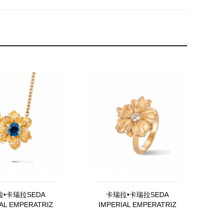
•卡瑞拉SEDA
卡瑞拉•卡瑞拉SEDA
AL EMPERATRIZ
IMPERIAL EMPERATRIZ
2871，010404
DA13501，010101