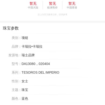
暂无
暂无
暂无
中国大陆
欧洲售价
中国香港
以上为官方媒体公价，仅供参考
珠宝参数
类别：
项链
品牌：
卡瑞拉•卡瑞拉
发源地：
瑞士品牌
型号：
DA13080，020404
系列：
TESOROS DEL IMPERIO
性别：
女士
主题：
珠宝
颜色：
蓝色