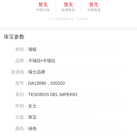
暂无
暂无
暂无
中国大陆
欧洲售价
中国香港
以上为官方媒体公价，仅供参考
珠宝参数
类别：
项链
品牌：
卡瑞拉•卡瑞拉
发源地：
瑞士品牌
型号：
DA13080，020202
系列：
TESOROS DEL IMPERIO
性别：
女士
主题：
珠宝
颜色：
绿色