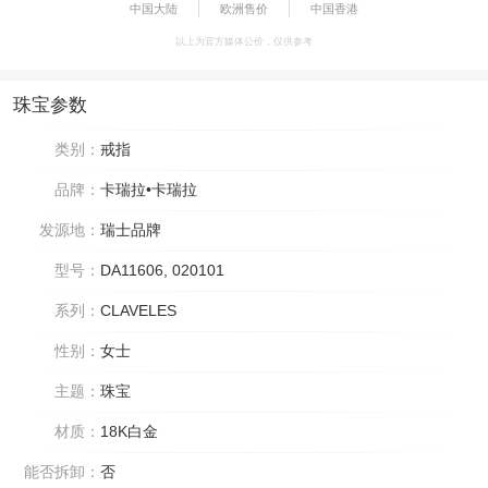
中国大陆
欧洲售价
中国香港
以上为官方媒体公价，仅供参考
珠宝参数
类别：
戒指
品牌：
卡瑞拉•卡瑞拉
发源地：
瑞士品牌
型号：
DA11606, 020101
系列：
CLAVELES
性别：
女士
主题：
珠宝
材质：
18K白金
能否拆卸：
否