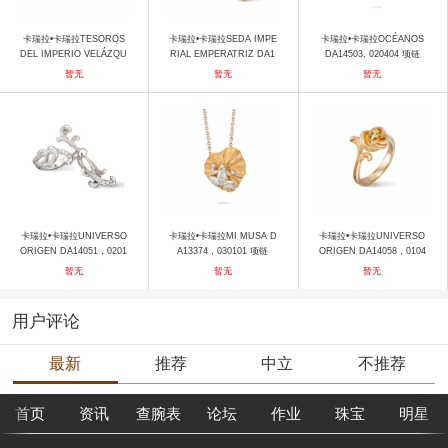
卡瑞拉•卡瑞拉TESOROS
卡瑞拉•卡瑞拉SEDA IMPE
卡瑞拉•卡瑞拉OCÉANOS
DEL IMPERIO VELÁZQU
RIAL EMPERATRIZ DA1
DA14503, 020404 项链
EZ DA13079，010406 耳
2873，010202 手镯
暂无
暂无
暂无
饰
卡瑞拉•卡瑞拉UNIVERSO
卡瑞拉•卡瑞拉MI MUSA D
卡瑞拉•卡瑞拉UNIVERSO
ORIGEN DA14051，0201
A13374，030101 项链
ORIGEN DA14058，0104
01 戒指
06 戒指
暂无
暂无
暂无
用户评论
最新
推荐
中立
不推荐
首页
资讯
查腕表
论坛
作业
珠宝
明星