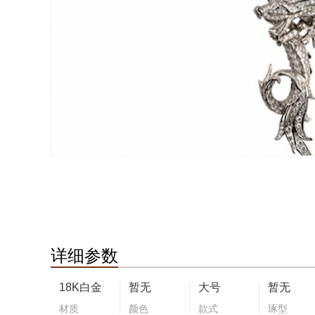
详细参数
18K白金
暂无
大号
暂无
材质
颜色
款式
琢型