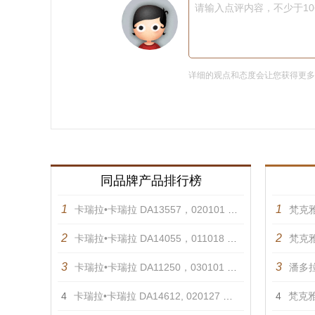
请输入点评内容，不少于1
详细的观点和态度会让您获得更
同品牌产品排行榜
1
1
卡瑞拉•卡瑞拉 DA13557，020101 戒指
梵克雅
2
2
卡瑞拉•卡瑞拉 DA14055，011018 项链
梵克雅
3
3
卡瑞拉•卡瑞拉 DA11250，030101 耳饰
潘多拉
4
卡瑞拉•卡瑞拉 DA14612, 020127 手镯
4
梵克雅