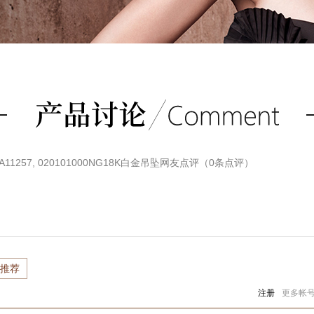
11257, 020101000NG18K白金吊坠
网友点评（
0
条点评）
推荐
注册
更多帐