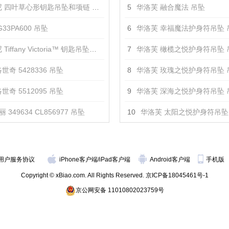
 四叶草心形钥匙吊坠和项链 吊坠
5
华洛芙 融合魔法 吊坠
33PA600 吊坠
6
华洛芙 幸福魔法护身符吊坠 
iffany Victoria™ 钥匙吊坠项链 吊坠
7
华洛芙 橄榄之悦护身符吊坠 
世奇 5428336 吊坠
8
华洛芙 玫瑰之悦护身符吊坠 
世奇 5512095 吊坠
9
华洛芙 深海之悦护身符吊坠 
 349634 CL856977 吊坠
10
华洛芙 太阳之悦护身符吊坠
用户服务协议
iPhone客户端
/
iPad客户端
Android客户端
手机版
Copyright © xBiao.com. All Rights Reserved.
京ICP备18045461号-1
京公网安备 11010802023759号