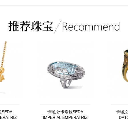
SEDA
卡瑞拉•卡瑞拉SEDA
卡瑞拉•
PERATRIZ
IMPERIAL EMPERATRIZ
DA1
10406
DA13450，020804