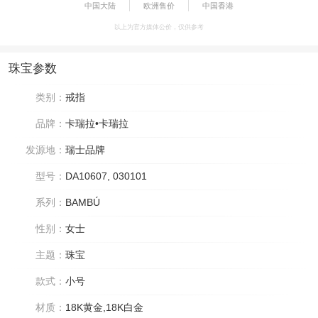
中国大陆
欧洲售价
中国香港
以上为官方媒体公价，仅供参考
珠宝参数
类别：
戒指
品牌：
卡瑞拉•卡瑞拉
发源地：
瑞士品牌
型号：
DA10607, 030101
系列：
BAMBÚ
性别：
女士
主题：
珠宝
款式：
小号
材质：
18K黄金,18K白金