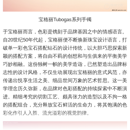
宝格丽Tubogas系列手镯
于宝格丽而言，色彩是镌刻于品牌基因之中的情感语言。
自20世纪50年代起，宝格丽便不断焕新珠宝设计语言，打
破单一彩色宝石搭配钻石的设计传统，以大胆巧思探索新
颖的搭配方案，将自由不羁的创想和与生俱来的平衡美学
巧妙相融。这份独树一帜的美学造诣，已然塑造出品牌标
志性的设计风格，不仅生动展现出宝格丽的意式风范，亦
传递出悦享生活之美、细品世间万象的艺术哲思。这一美
学理念历久弥新，在品牌对色彩搭配的持续探索中不断演
进。精细考究的切割工艺、颇具张力的造型以及不拘一格
的搭配组合，充分释放宝石鲜活的生命力，将其饱满的色
彩化作引人入胜、流光溢彩的视觉韵律。