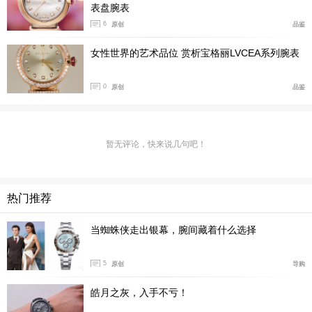
表盘腕表
6
原创
品鉴
女性世界的艺术品位 赏析宝格丽LVCEA系列腕表
宝格丽Doppio Baccellato戒指
宝格丽Doppio Baccellato戒指新品，精妙诠释了这一美学
0
原创
品鉴
叙事的核心精髓。作品采用引人注目的罗纹（baccellatur
a）装饰细节，使得古典意韵与当代格调自然融合。罗纹
暂无评论，快来说几句吧！
工艺源自希腊与罗马的经典建筑，历经漫长岁月洗礼，在
多元艺术蓬勃兴盛时期经过焕新演绎，融入到装饰艺术语
言之中。此次，宝格丽以18K金匠心打造起伏有致的柔美
热门推荐
罗纹图案，构筑出富有韵律感与层次感的轮廓造型。这种
图案不仅呈现装饰性美感，更成为雕琢光影的视觉艺术。
当蜘蛛侠走出银幕，腕间藏着什么选择
18K黄金与18K玫瑰金于指间流光跃动，巧妙捕捉并折射
每一缕光芒，在举手投足间绽放出流转不息的熠熠华彩。
5
原创
导购
皓月之灰，入手不亏！