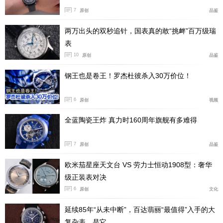
7
原创
品鉴
两万出头的双秒追针，国表真的敢“挑衅”百万级瑞
表
10
原创
品鉴
钢王也是卷王！罗杰杜彼杀入30万价位！
6
原创
视频
全蓝陶瓷王炸 真力时160周年旗舰有多难得
7
原创
品鉴
宝格丽Doppio Baccellato戒指工艺图
欧米茄星座天文台 VS 劳力士恒动1908型：奢华
凸形蛋面切割宝石的运用，进一步强化了作品本身的立体
级正装表对决
张力。宝石表面圆润流畅，色泽如丝绒般浓郁饱满，触感
6
原创
文化
细腻柔和。无论是黄水晶与蓝色托帕石的活力碰撞，还是
延续85年“从未中断”，百达翡丽“最值得”入手的大
紫水晶与橄榄石的优雅共鸣，每一组宝石皆展露出从容笃
复杂表，是它