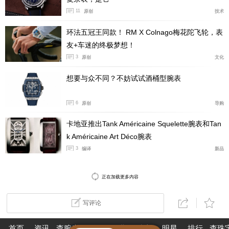
定的生命力量与果敢不羁的艺术创意。戒指采用双结构设
11
原创
技术
计，两大元素谐美对称，流淌着灵动有致的韵律层次，仿
环法五冠王同款！ RM X Colnago梅花陀飞轮，表
佛于时光中缓缓舒展，巧妙呼应宝格丽对动感美态的永恒
友+车迷的终极梦想！
追求。
3
原创
文化
宝格丽Tubogas系列手镯则演绎一种清晰分明、刚柔相济
想要与众不同？不妨试试酒桶型腕表
的建筑美学，与戒指那柔和律动的造型相映成趣。手镯的
三角形几何结构精准利落，以鲜明的造型和凌厉的线条为
6
原创
导购
整体设计注入摩登现代的视觉张力，同时亦彰显出宝格丽
卡地亚推出Tank Américaine Squelette腕表和Tan
工艺的多元表现力。而在结构严谨的造型之下，却蕴含着
k Américaine Art Déco腕表
跃动的活力：宝格丽运用品牌颇具代表性的Tubogas工
3
编译
新品
艺，将18K金打造成无需拼接且柔韧贴合的圈环，实现了
力量与柔美的自然交融。前卫的造型设计、闪耀的金属光
正在加载更多内容
泽，与红碧玺、坦桑石及绿碧玺的浓郁色彩交织相映，于
强烈的视觉冲击中达成精妙和谐的美学平衡。
写评论
首页
资讯
查腕表
论坛
作业
珠宝
明星
排行
查珠