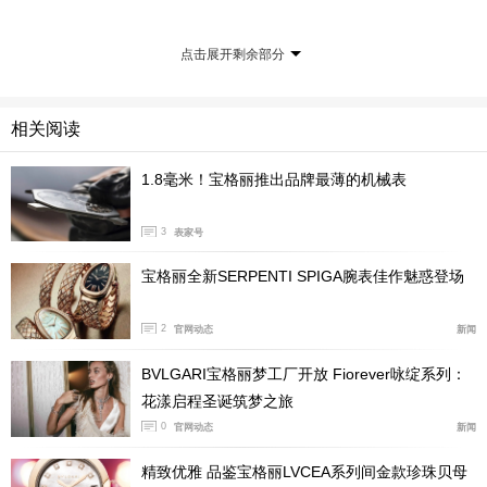
点击展开剩余部分
相关阅读
1.8毫米！宝格丽推出品牌最薄的机械表
3
表家号
宝格丽全新SERPENTI SPIGA腕表佳作魅惑登场
2
官网动态
新闻
BVLGARI宝格丽梦工厂开放 Fiorever咏绽系列：
花漾启程圣诞筑梦之旅
0
官网动态
新闻
精致优雅 品鉴宝格丽LVCEA系列间金款珍珠贝母