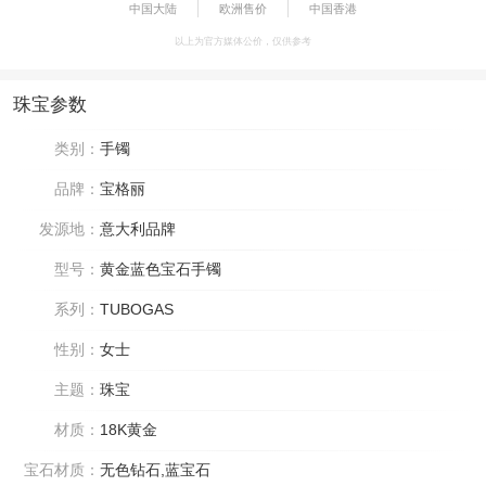
中国大陆
欧洲售价
中国香港
以上为官方媒体公价，仅供参考
珠宝参数
类别：
手镯
品牌：
宝格丽
发源地：
意大利品牌
型号：
黄金蓝色宝石手镯
系列：
TUBOGAS
性别：
女士
主题：
珠宝
材质：
18K黄金
宝石材质：
无色钻石,蓝宝石