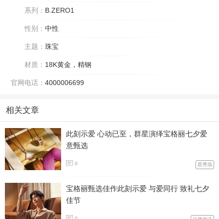
系列：
B.ZERO1
性别：
中性
主题：
珠宝
材质：
18K黄金，精钢
官网电话：
4000006699
相关文章
此刻示爱 心动已至，群星演绎宝格丽七夕爱
意甄选
0
星秀场
宝格丽甄选佳作此刻示爱 与爱同行 致礼七夕
佳节
0