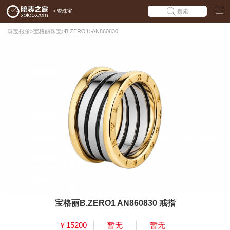
>
查珠宝
搜索
珠宝报价
>
宝格丽珠宝
>
B.ZERO1
>
AN860830
宝格丽B.ZERO1 AN860830 戒指
￥15200
暂无
暂无