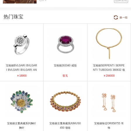
品牌资讯
热门珠宝
换一组
宝格丽BVLGARI BVLGAR
宝格丽263340 戒指
宝格丽SERPENTI SERPE
I BVLGARI BVLGARI AN
NTI TUBOGAS 360632 项
850723 戒指
链
￥18900
暂无
￥294000
宝格丽古董典藏系列胸针
宝格丽古董典藏系列MUS0
宝格丽咏绽OR858755 耳
胸针
450 项链
饰