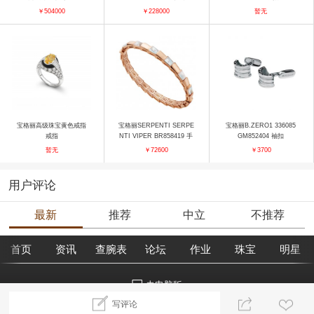
项链
￥504000
￥228000
暂无
宝格丽高级珠宝黄色戒指
宝格丽SERPENTI SERPE
宝格丽B.ZERO1 336085
戒指
NTI VIPER BR858419 手
GM852404 袖扣
镯
暂无
￥72600
￥3700
用户评论
最新
推荐
中立
不推荐
首页
资讯
查腕表
论坛
作业
珠宝
明星
去电脑版
写评论
©2018腕表之家 m.xbiao.com