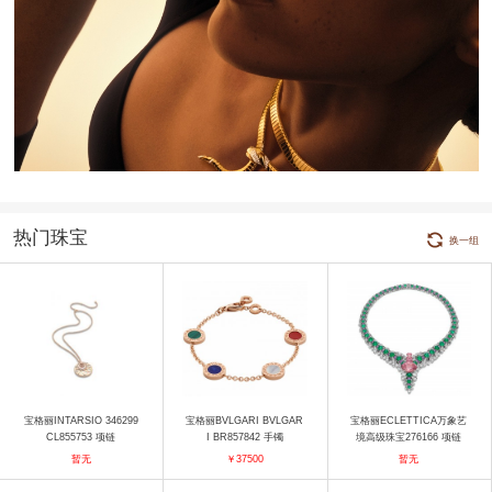
热门珠宝
换一组
宝格丽INTARSIO 346299
宝格丽BVLGARI BVLGAR
宝格丽ECLETTICA万象艺
CL855753 项链
I BR857842 手镯
境高级珠宝276166 项链
暂无
￥37500
暂无