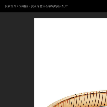
腕表首页
>
宝格丽
>
黄金绿色宝石项链项链
>图片1