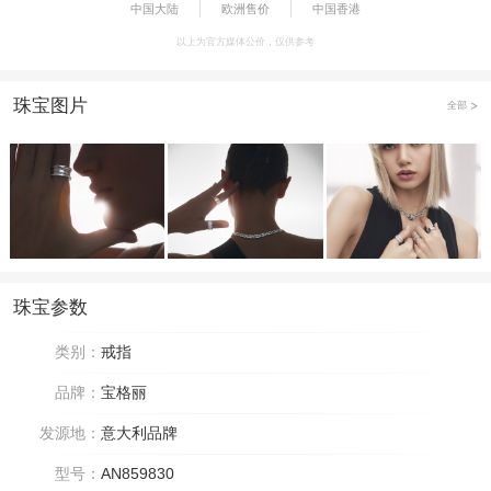
中国大陆
欧洲售价
中国香港
以上为官方媒体公价，仅供参考
珠宝图片
全部
珠宝参数
类别：
戒指
品牌：
宝格丽
发源地：
意大利品牌
型号：
AN859830