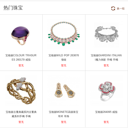
热门珠宝
换一组
宝格丽COLOUR TRASUR
宝格丽WILD POP 263676
宝格丽GIARDINI ITALIAN
ES 260179 戒指
项链
I魔力倒影 手镯 手镯
暂无
暂无
暂无
宝格丽古董典藏系列古董典
宝格丽MONETE高级珠宝
宝格丽264095 戒指
藏系列手镯 手镯
耳环 耳饰
暂无
暂无
暂无