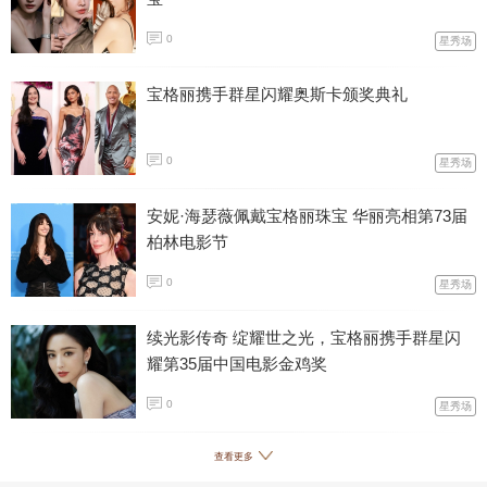
0
星秀场
宝格丽携手群星闪耀奥斯卡颁奖典礼
0
星秀场
安妮·海瑟薇佩戴宝格丽珠宝 华丽亮相第73届
柏林电影节
0
星秀场
续光影传奇 绽耀世之光，宝格丽携手群星闪
耀第35届中国电影金鸡奖
0
星秀场
查看更多