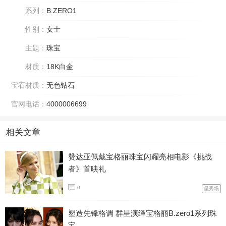
系列：
B.ZERO1
性别：
女士
主题：
珠宝
材质：
18K白金
宝石材质：
无色钻石
官网电话：
4000006699
相关文章
赞达亚佩戴宝格丽珠宝闪耀亮相电影《挑战
者》首映礼
0
星秀场
塑造先锋格调 群星演绎宝格丽B.zero1系列珠
宝