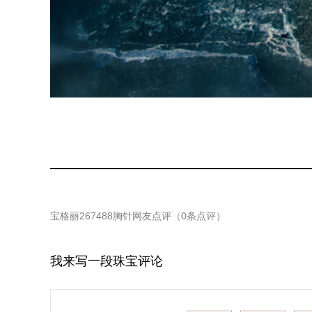
宝格丽267488胸针
网友点评（
0
条点评）
我来写一段珠宝评论