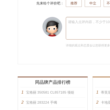
先来给个评价吧：
推荐
中立
不
请输入点评内容，不少于1
详细的观点和态度会让您获得更
同品牌产品排行榜
1
1
宝格丽 350581 CL857185 项链
蒂芙尼
2
2
宝格丽 283224 手镯
卡地