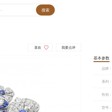
..
喜欢
我要点评
基本参数
品牌
系列
性别
型号