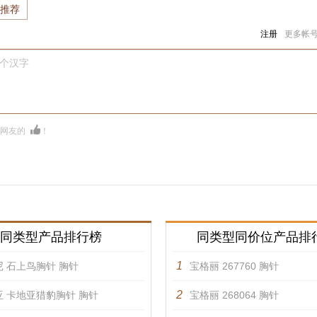
推荐
注册
更多帐
0个汉字
多网友的
！
同类型产品排行榜
同类型同价位产品排
1
 石上鸟胸针 胸针
宝格丽 267760 胸针
2
亚 卡地亚猎豹胸针 胸针
宝格丽 268064 胸针