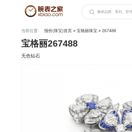
腕表品牌、系列、型号.
当前位置:
报价(珠宝)首页
>
宝格丽珠宝
>
267488
宝格丽267488
无色钻石