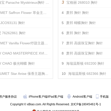
3
 Panache Mystérieux胸针 胸针
宝格丽 268010 胸针
ET Saffron Flower 萃金主题胸针2 胸针
4
萧邦 胸针 胸针
JCO93131 胸针
5
萧邦 蝴蝶胸针 胸针
76262861 胸针
6
萧邦 胸针 胸针
ET Vanilla Flower纾甜主题胸针 胸针
7
萧邦 高级珠宝胸针 胸针
 CHAO MASTERPIECE XVI金黄羽饰 胸针
8
萧邦 高级珠宝胸针 胸针
DY CHAO 极光蝴蝶 胸针
9
海瑞温斯顿 692200 胸针
UMET Star Anise 蘹香主题胸针 胸针
10
海瑞温斯顿 682366 胸针
用户服务协议
iPhone客户端
/
iPad客户端
Android客户端
手机版
Copyright © xBiao.com. All Rights Reserved.
京ICP备18045461号-1