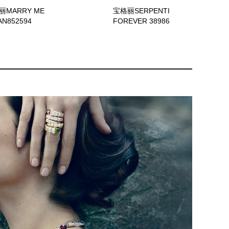
丽MARRY ME
宝格丽SERPENTI
AN852594
FOREVER 38986