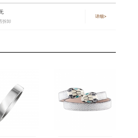
无
详细>
否拆卸