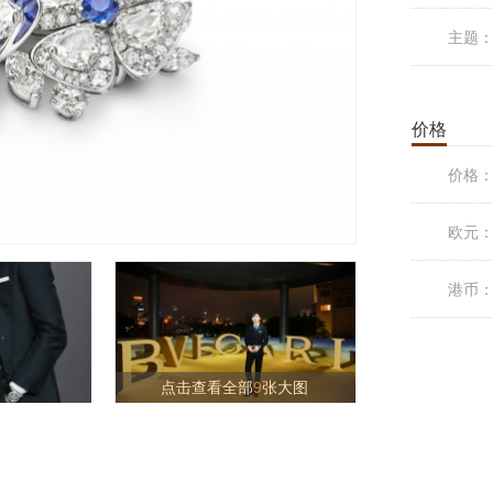
主题
价格
价格
欧元
港币
点击查看全部
9
张大图