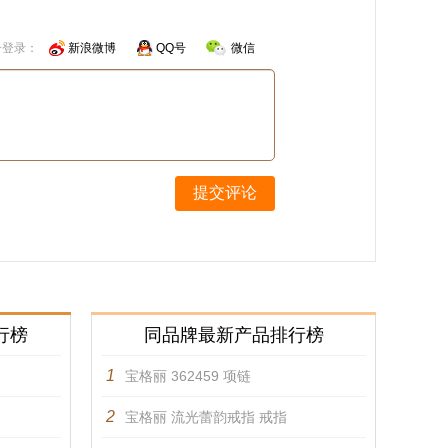
号登录：
新浪微博
QQ号
微信
提交评论
行榜
同品牌最新产品排行榜
1
宝格丽 362459 项链
2
宝格丽 流光蕾韵戒指 戒指