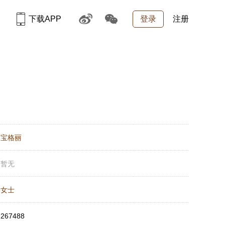
下载APP
登录
注册
：
宝格丽
：
暂无
：
女士
：
267488