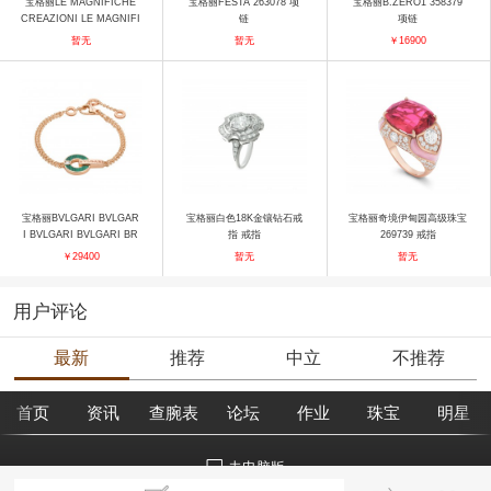
宝格丽LE MAGNIFICHE
宝格丽FESTA 263078 项
宝格丽B.ZERO1 358379
CREAZIONI LE MAGNIFI
链
项链
CHE高级珠宝戒指 戒指
暂无
暂无
￥16900
宝格丽BVLGARI BVLGAR
宝格丽白色18K金镶钻石戒
宝格丽奇境伊甸园高级珠宝
I BVLGARI BVLGARI BR
指 戒指
269739 戒指
858958 手镯
￥29400
暂无
暂无
用户评论
最新
推荐
中立
不推荐
首页
资讯
查腕表
论坛
作业
珠宝
明星
去电脑版