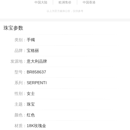
中国大陆
欧洲售价
中国香港
以上为官方媒体公价，仅供参考
珠宝参数
类别：
手镯
品牌：
宝格丽
发源地：
意大利品牌
型号：
BR858637
系列：
SERPENTI
性别：
女士
主题：
珠宝
颜色：
红色
材质：
18K玫瑰金