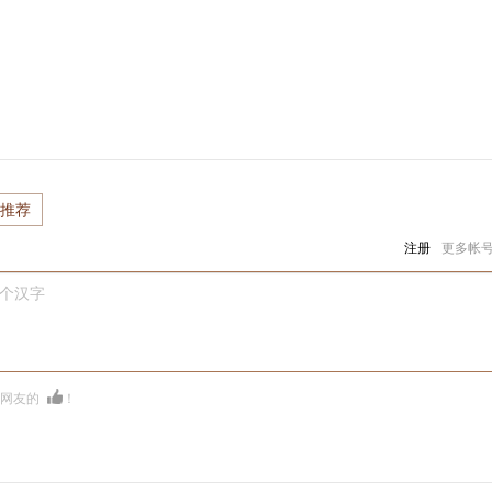
推荐
注册
更多帐
0个汉字
多网友的
！