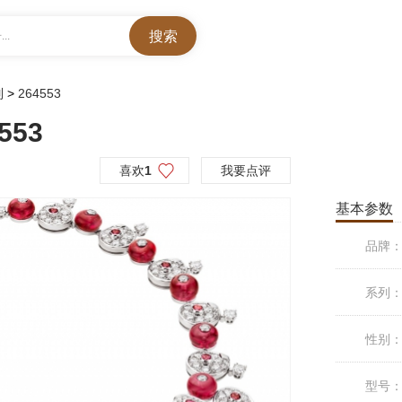
..
列
>
264553
553
喜欢
1
我要点评
基本参数
品牌
系列
性别
型号