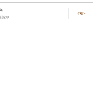
无
详细>
否拆卸