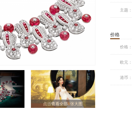
主题
价格
价格
欧元
港币
点击查看全部
6
张大图