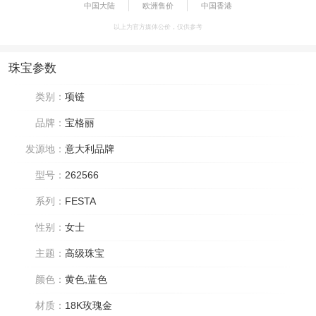
中国大陆
欧洲售价
中国香港
以上为官方媒体公价，仅供参考
珠宝参数
类别：
项链
品牌：
宝格丽
发源地：
意大利品牌
型号：
262566
系列：
FESTA
性别：
女士
主题：
高级珠宝
颜色：
黄色,蓝色
材质：
18K玫瑰金